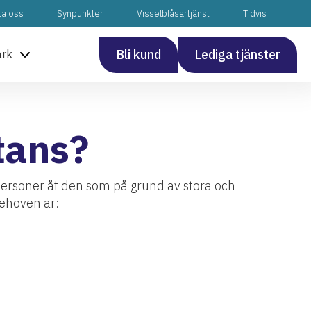
ta oss
Synpunkter
Visselblåsartjänst
Tidvis
Bli kund
Lediga tjänster
ark
tans?
 personer åt den som på grund av stora och
behoven är: