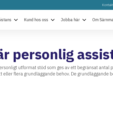
Kontak
sistans
Kund hos oss
Jobba här
Om Särnm
är personlig assis
personligt utformat stöd som ges av ett begränsat antal
tt eller flera grundläggande behov. De grundläggande 