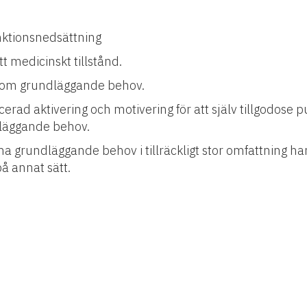
unktionsnedsättning
 medicinskt tillstånd.
s som grundläggande behov.
ad aktivering och motivering för att själv tillgodose pu
dläggande behov.
 grundläggande behov i tillräckligt stor omfattning har ä
å annat sätt.