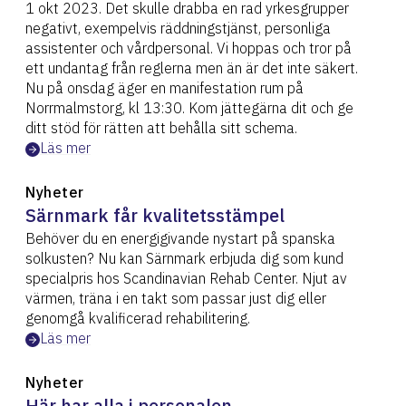
1 okt 2023. Det skulle drabba en rad yrkesgrupper
negativt, exempelvis räddningstjänst, personliga
assistenter och vårdpersonal. Vi hoppas och tror på
ett undantag från reglerna men än är det inte säkert.
Nu på onsdag äger en manifestation rum på
Norrmalmstorg, kl 13:30. Kom jättegärna dit och ge
ditt stöd för rätten att behålla sitt schema.
Läs mer
Nyheter
Särnmark får kvalitetsstämpel
Behöver du en energigivande nystart på spanska
solkusten? Nu kan Särnmark erbjuda dig som kund
specialpris hos Scandinavian Rehab Center. Njut av
värmen, träna i en takt som passar just dig eller
genomgå kvalificerad rehabilitering.
Läs mer
Nyheter
Här har alla i personalen