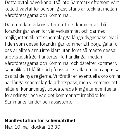
Detta avtal påverkar alltså inte Särnmark eftersom vårt
kollektivavtal för personlig assistans är tecknat mellan
Vårdföretagarna och Kommunal.
Däremot kan vi konstatera att det kommer att bli
förändringar även för vår verksamhet och därmed
möjligheten till att schemalägga långa dygnspass. När i
tiden som dessa förändringar kommer att börja gälla för
oss är alltså ännu inte klart utan först så måste dessa
arbetstidsfrågor hanteras i förhandlingar mellan
Vårdföretagarna och Kommunal och därefter kommer vi
sannolikt att få lite tid på oss att ställa om och anpassa
oss till de nya reglerna. Vi förstår er eventuella oro om ni
har långa schemalagda arbetspass, men vi kommer att
hålla er kontinuerligt uppdaterade kring alla eventuella
förändringar och vad det kommer att innebära för
Särnmarks kunder och assistenter.
Manifestation för schemafrihet
När: 10 maj, klockan 13:30