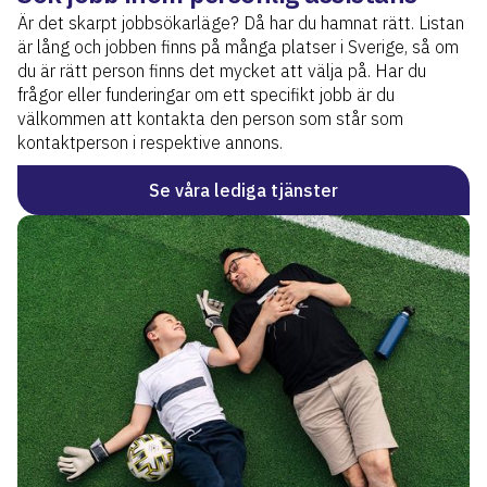
Är det skarpt jobbsökarläge? Då har du hamnat rätt. Listan
är lång och jobben finns på många platser i Sverige, så om
du är rätt person finns det mycket att välja på. Har du
frågor eller funderingar om ett specifikt jobb är du
välkommen att kontakta den person som står som
kontaktperson i respektive annons.
Se våra lediga tjänster