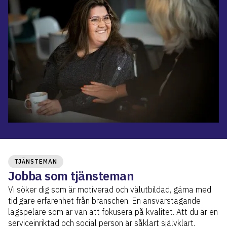
TJÄNSTEMAN
Jobba som tjänsteman
Vi söker dig som är motiverad och välutbildad, gärna med
tidigare erfarenhet från branschen. En ansvarstagande
lagspelare som är van att fokusera på kvalitet. Att du är en
serviceinriktad och social person är såklart självklart.