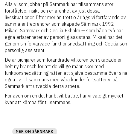
Alla vi som jobbar på Särnmark har tillsammans stor
förståelse, insikt och erfarenhet av just dessa
livssituationer. Efter mer än trettio år ägs vi fortfarande av
samma entreprenörer som skapade Särnmark 1992 —
Mikael Särnmark och Cecilia Ekholm — som båda två har
egna erfarenheter av personlig assistans. Mikael har det
genom sin förvärvade funktionsnedsättning och Cecilia som
personlig assistent.
De är pionjärer som förändrade villkoren och skapade en
helt ny bransch för att de vill ge människor med
funktionsnedsättning rätten att själva bestämma över sina
egna liv. Tillsammans med våra kunder fortsätter vi på
Särnmark att utveckla detta arbete.
För även om en del har blivit bättre, har vi väldigt mycket
kvar att kämpa för tillsammans.
MER OM SÄRNMARK