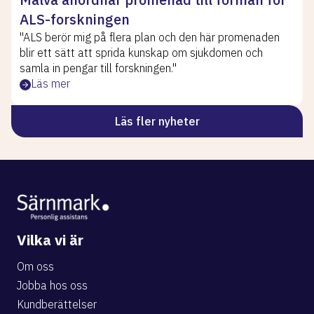
ALS-forskningen
"ALS berör mig på flera plan och den här promenaden
blir ett sätt att sprida kunskap om sjukdomen och
samla in pengar till forskningen."
Läs mer
Läs fler nyheter
Vilka vi är
Om oss
Jobba hos oss
Kundberättelser