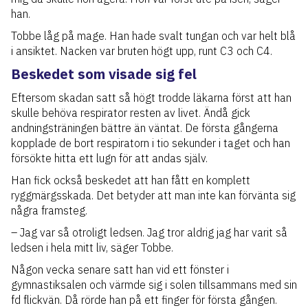
han.
Tobbe låg på mage. Han hade svalt tungan och var helt blå
i ansiktet. Nacken var bruten högt upp, runt C3 och C4.
Beskedet som visade sig fel
Eftersom skadan satt så högt trodde läkarna först att han
skulle behöva respirator resten av livet. Ändå gick
andningsträningen bättre än väntat. De första gångerna
kopplade de bort respiratorn i tio sekunder i taget och han
försökte hitta ett lugn för att andas själv.
Han fick också beskedet att han fått en komplett
ryggmärgsskada. Det betyder att man inte kan förvänta sig
några framsteg.
– Jag var så otroligt ledsen. Jag tror aldrig jag har varit så
ledsen i hela mitt liv, säger Tobbe.
Någon vecka senare satt han vid ett fönster i
gymnastiksalen och värmde sig i solen tillsammans med sin
fd flickvän. Då rörde han på ett finger för första gången.