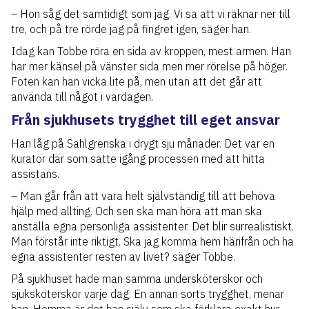
– Hon såg det samtidigt som jag. Vi sa att vi räknar ner till
tre, och på tre rörde jag på fingret igen, säger han.
Idag kan Tobbe röra en sida av kroppen, mest armen. Han
har mer känsel på vänster sida men mer rörelse på höger.
Foten kan han vicka lite på, men utan att det går att
använda till något i vardagen.
Från sjukhusets trygghet till eget ansvar
Han låg på Sahlgrenska i drygt sju månader. Det var en
kurator där som satte igång processen med att hitta
assistans.
– Man går från att vara helt självständig till att behöva
hjälp med allting. Och sen ska man höra att man ska
anställa egna personliga assistenter. Det blir surrealistiskt.
Man förstår inte riktigt. Ska jag komma hem härifrån och ha
egna assistenter resten av livet? säger Tobbe.
På sjukhuset hade man samma undersköterskor och
sjuksköterskor varje dag. En annan sorts trygghet, menar