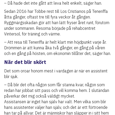
– Då hade det inte gått att leva helt enkelt, säger han.
Sedan 2016 har Tobbe rest till Los Cristianos på Teneriffa
åtta gånger, oftast tre till fyra veckor åt gången.
Ryggmärgsskadan gör att han lätt fryser året runt, förutom
under sommaren. Resorna började på rehabcentret
Vintersol, för träning och värme.
– Att resa till Teneriffa är helt klart min höjdpunkt varje år.
Drömmen är att kunna åka två gånger, en gång på våren
och en gång på hösten, om ekonomin tillåter det, säger han.
När det blir skört
Det som oroar honom mest i vardagen är när en assistent
blir sjuk.
– Då blir det ofta någon som får stanna kvar, någon som
redan har jobbat sitt pass och vill komma hem. I slutändan
påverkar det mig också väldigt mycket.
Assistansen är inget han själv har valt. Men vilka som blir
hans assistenter väljer han själv, och det är ett förtroende
han tar på allvar. Det är människor han släpper in i sitt hem