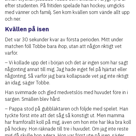
efter studenten. På fritiden spelade han hockey, umgicks
med vänner och familj. Sen kom kvällen som vände allt upp
och ner.
Kvällen på isen
Det var 30 sekunder kvar av första perioden. Mitt under
matchen föll Tobbe bara ihop, utan att någon riktigt vet
varför.
– Vi kollade upp det i början och det är ingen som har sagt
någonting annat till mig. Jag hade inget fel på hjärtat eller
någonting. Så varför jag bara kollapsade vet jag inte riktigt
än idag, säger Tobbe.
Han svimmade och gled medvetslös med huvudet före in i
sargen. Smällen blev hård.
– Pappa stod på gubbläktaren och följde med spelet. Han
tyckte först inte att det såg så konstigt ut. Men mamma
har framförallt koll på mig, även om hon inte har lika bra koll
på hockey. Hon räknade till tre i huvudet. Om jag inte reste
mig då skulle hon agera. Hon var först ute på isen, säger