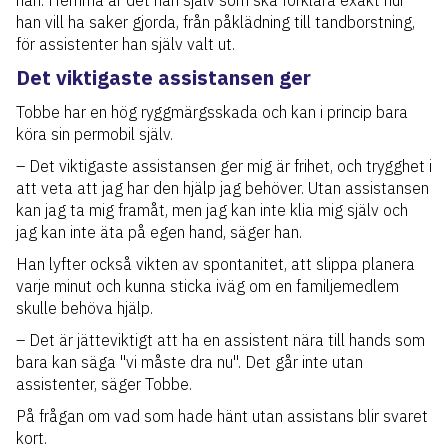
han. Hemma är det han själv som ska förklara exakt hur
han vill ha saker gjorda, från påklädning till tandborstning,
för assistenter han själv valt ut.
Det viktigaste assistansen ger
Tobbe har en hög ryggmärgsskada och kan i princip bara
köra sin permobil själv.
– Det viktigaste assistansen ger mig är frihet, och trygghet i
att veta att jag har den hjälp jag behöver. Utan assistansen
kan jag ta mig framåt, men jag kan inte klia mig själv och
jag kan inte äta på egen hand, säger han.
Han lyfter också vikten av spontanitet, att slippa planera
varje minut och kunna sticka iväg om en familjemedlem
skulle behöva hjälp.
– Det är jätteviktigt att ha en assistent nära till hands som
bara kan säga "vi måste dra nu". Det går inte utan
assistenter, säger Tobbe.
På frågan om vad som hade hänt utan assistans blir svaret
kort.