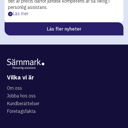
det är precis därför juridisk kompetens är så viktig i
personlig assistans.
Läs mer
Läs fler nyheter
Vilka vi är
Om oss
Jobba hos oss
Kundberättelser
Företagsfakta