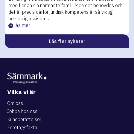
med fler än sin närmaste familj. Men det behövdes och
det är precis därför juridisk kompetens är så viktig i
personlig assistans.
Läs mer
Läs fler nyheter
Vilka vi är
Om oss
Jobba hos oss
Kundberättelser
Företagsfakta