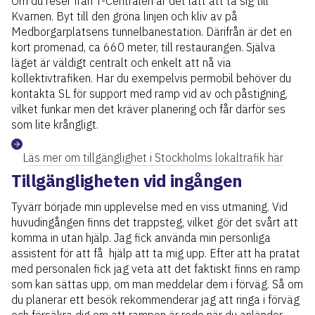
Om du reser från T-Centralen är det lätt att ta sig till
Kvarnen. Byt till den gröna linjen och kliv av på
Medborgarplatsens tunnelbanestation. Därifrån är det en
kort promenad, ca 660 meter, till restaurangen. Själva
läget är väldigt centralt och enkelt att nå via
kollektivtrafiken. Har du exempelvis permobil behöver du
kontakta SL för support med ramp vid av och påstigning,
vilket funkar men det kräver planering och får därför ses
som lite krångligt.
Läs mer om tillgänglighet i Stockholms lokaltrafik här
Tillgängligheten vid ingången
Tyvärr började min upplevelse med en viss utmaning. Vid
huvudingången finns det trappsteg, vilket gör det svårt att
komma in utan hjälp. Jag fick använda min personliga
assistent för att få hjälp att ta mig upp. Efter att ha pratat
med personalen fick jag veta att det faktiskt finns en ramp
som kan sättas upp, om man meddelar dem i förväg. Så om
du planerar ett besök rekommenderar jag att ringa i förväg