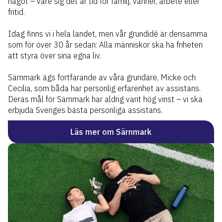
något – vare sig det är tid för familj, vänner, arbete eller
fritid.
Idag finns vi i hela landet, men vår grundidé är densamma
som för över 30 år sedan: Alla människor ska ha friheten
att styra över sina egna liv.
Särnmark ägs fortfarande av våra grundare, Micke och
Cecilia, som båda har personlig erfarenhet av assistans.
Deras mål för Särnmark har aldrig varit hög vinst – vi ska
erbjuda Sveriges bästa personliga assistans.
Läs mer om Särnmark