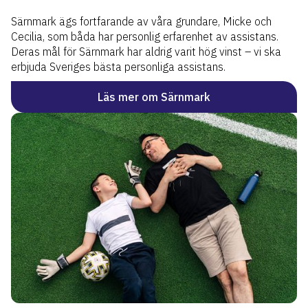
Särnmark ägs fortfarande av våra grundare, Micke och
Cecilia, som båda har personlig erfarenhet av assistans.
Deras mål för Särnmark har aldrig varit hög vinst – vi ska
erbjuda Sveriges bästa personliga assistans.
Läs mer om Särnmark