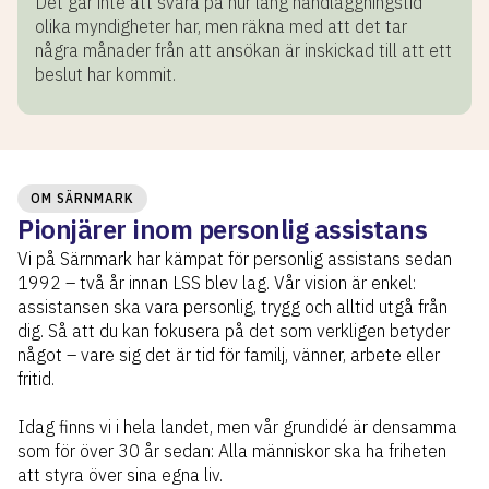
Det går inte att svara på hur lång handläggningstid
olika myndigheter har, men räkna med att det tar
några månader från att ansökan är inskickad till att ett
beslut har kommit.
OM SÄRNMARK
Pionjärer inom personlig assistans
Vi på Särnmark har kämpat för personlig assistans sedan
1992 – två år innan LSS blev lag. Vår vision är enkel:
assistansen ska vara personlig, trygg och alltid utgå från
dig. Så att du kan fokusera på det som verkligen betyder
något – vare sig det är tid för familj, vänner, arbete eller
fritid.
Idag finns vi i hela landet, men vår grundidé är densamma
som för över 30 år sedan: Alla människor ska ha friheten
att styra över sina egna liv.