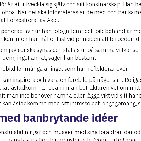
för är att utveckla sig själv och sitt konstnärskap. Han har
obba. När det ska fotograferas är de med och bär kamer
allt orkestrerat av Axel.
 imponerad av hur han fotograferar och bildbehandlar me
en, men han håller fast vid principen att bli bedömd för
 som jag gör ska synas och ställas ut på samma villkor so
ar dem, inget annat, säger han bestämt.
örebild för många är inget som han reflekterar över.
 kan inspirera och vara en förebild på något sätt. Roliga
ckas åstadkomma redan innan betraktaren vet om mitt ha
a att man inte behöver nämna eller lägga vikt vid sitt ha
kt kan åstadkomma med sitt intresse och engagemang, s
 med banbrytande idéer
onstutställningar och museer med sina föräldrar, där odl
en hans fascination för mönster och geometri tog honom 