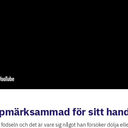
 uppmärksammad för sitt han
ödseln och det är vare sig något han försöker dölja elle