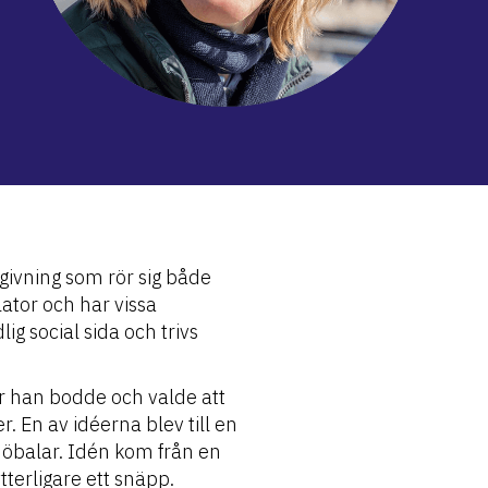
mgivning som rör sig både
ator och har vissa
ig social sida och trivs
r han bodde och valde att
r. En av idéerna blev till en
höbalar. Idén kom från en
terligare ett snäpp.