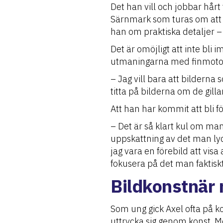
Det han vill och jobbar hårt 
Särnmark som turas om att j
han om praktiska detaljer – 
Det är omöjligt att inte bli
utmaningarna med finmotorik
– Jag vill bara att bilderna
titta på bilderna om de gill
Att han har kommit att bli f
– Det är så klart kul om man
uppskattning av det man ly
jag vara en förebild att vis
fokusera på det man faktis
Bildkonstnär
Som ung gick Axel ofta på k
uttrycka sig genom konst. M