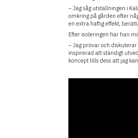
– Jag såg utställningen i Kal
omkring på gården efter någ
en extra häftig effekt, berät
Efter isoleringen har han mä
– Jag prövar och diskuterar
inspirerad att ständigt utv
koncept tills dess att jag k