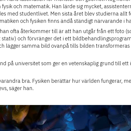
fysik och matematik. Han lärde sig mycket, assistenterna
des med studentlivet. Men sista året blev studierna allt
matiken och fysiken finns ändå ständigt närvarande i ha
 han ofta återkommer till är att han utgår från ett foto (
lt stativ) och förvränger det i ett bildbehandlingsprogr
h lägger samma bild ovanpå tills bilden transformeras t
 på universitet som ger en vetenskaplig grund till ett i 
varandra bra. Fysiken berättar hur världen fungerar, 
evs, säger han.