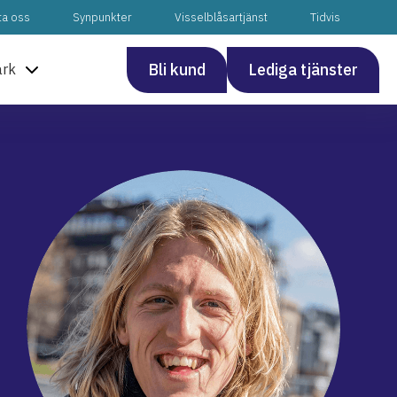
ta oss
Synpunkter
Visselblåsartjänst
Tidvis
Bli kund
Lediga tjänster
ark