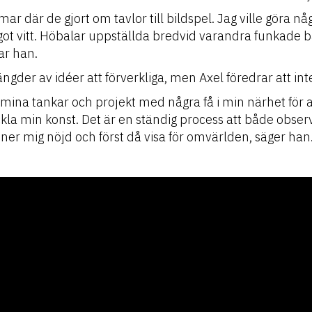
mar där de gjort om tavlor till bildspel. Jag ville göra n
ot vitt. Höbalar uppställda bredvid varandra funkade b
tar han.
ngder av idéer att förverkliga, men Axel föredrar att in
 mina tankar och projekt med några få i min närhet för
eckla min konst. Det är en ständig process att både obse
änner mig nöjd och först då visa för omvärlden, säger han