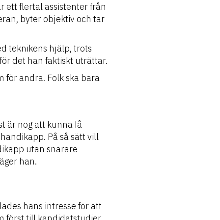
 ett flertal assistenter från
an, byter objektiv och tar
d teknikens hjälp, trots
 det han faktiskt uträttar.
m för andra. Folk ska bara
st är nog att kunna få
ndikapp. På så sätt vill
ndikapp utan snarare
äger han.
ades hans intresse för att
först till kandidatstudier