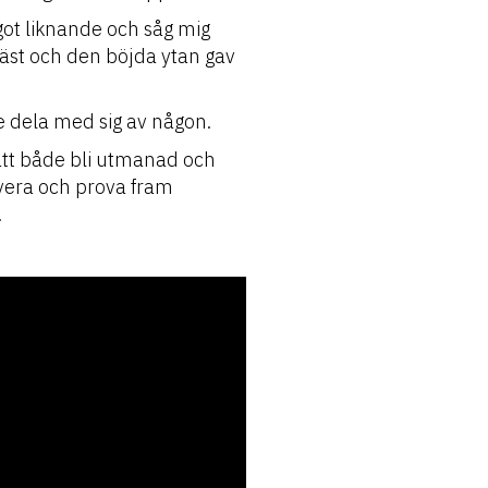
ågot liknande och såg mig
äst och den böjda ytan gav
te dela med sig av någon.
 att både bli utmanad och
rvera och prova fram
.