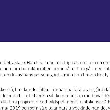
 en betraktare. Han trivs med att i lugn och ro ta in en o
t inte om betraktarrollen beror på att han går med rull
är en del av hans personlighet – men han har en lika tydl
ken få, han kunde sällan lämna sina föräldrars gård dä
ade tiden till att utveckla sitt konstnärskap med nya idée
 där han projicerade ett bildspel med sin fotokonst på 
almar 2019 och som så ofta annars utvecklade han det yt