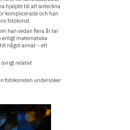
 hjälpte till att anteckna
 för komplicerade och han
ns fotokonst.
som han sedan flera år tar
am enligt matematiska
ill något annat – ett
övrigt relativt
men fotokonsten undersöker