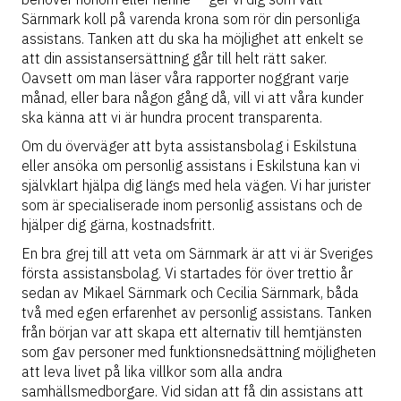
Särnmark koll på varenda krona som rör din personliga
assistans. Tanken att du ska ha möjlighet att enkelt se
att din assistansersättning går till helt rätt saker.
Oavsett om man läser våra rapporter noggrant varje
månad, eller bara någon gång då, vill vi att våra kunder
ska känna att vi är hundra procent transparenta.
Om du överväger att byta assistansbolag i Eskilstuna
eller ansöka om personlig assistans i Eskilstuna kan vi
självklart hjälpa dig längs med hela vägen. Vi har jurister
som är specialiserade inom personlig assistans och de
hjälper dig gärna, kostnadsfritt.
En bra grej till att veta om Särnmark är att vi är Sveriges
första assistansbolag. Vi startades för över trettio år
sedan av Mikael Särnmark och Cecilia Särnmark, båda
två med egen erfarenhet av personlig assistans. Tanken
från början var att skapa ett alternativ till hemtjänsten
som gav personer med funktionsnedsättning möjligheten
att leva livet på lika villkor som alla andra
samhällsmedborgare. Vid sidan att få din assistans att