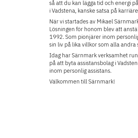
så att du kan lägga tid och energi p
i Vadstena, kanske satsa på karriäre
När vi startades av Mikael Särnmark v
Lösningen för honom blev att anstäl
1992. Som pionjärer inom personlig 
sin liv på lika villkor som alla an
Idag har Särnmark verksamhet runt 
på att byta assistansbolag i Vadsten
inom personlig assistans.
Välkommen till Särnmark!