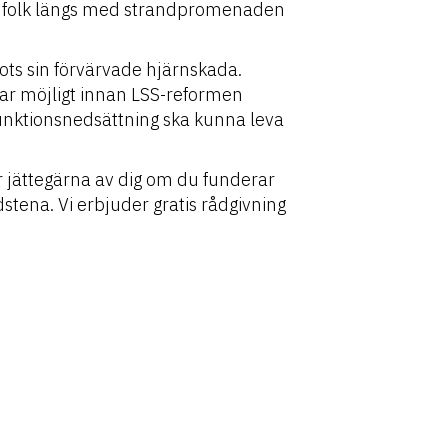
a på folk längs med strandpromenaden
trots sin förvärvade hjärnskada.
var möjligt innan LSS-reformen
funktionsnedsättning ska kunna leva
r jättegärna av dig om du funderar
dstena. Vi erbjuder gratis rådgivning