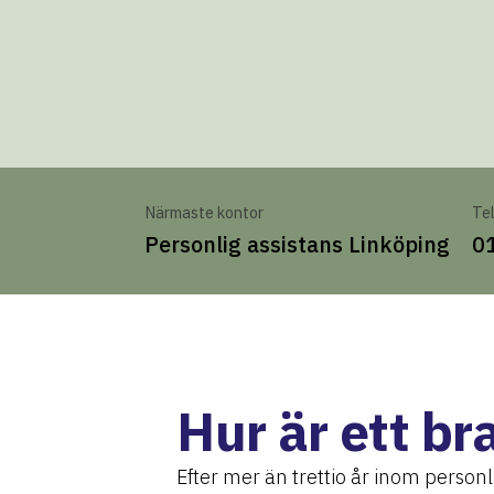
Närmaste kontor
Te
Personlig assistans Linköping
0
Hur är ett br
Efter mer än trettio år inom personlig 