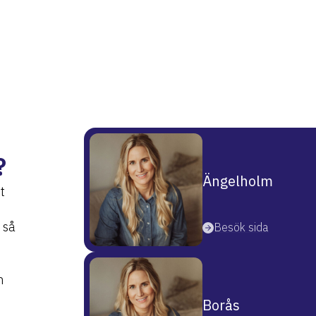
?
Ängelholm
t
 så
Besök sida
n
Borås