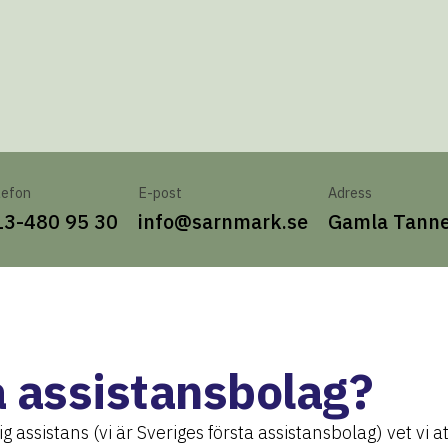
lefon
E-post
Adress
13-480 95 30
info@sarnmark.se
Gamla Tanne
a assistansbolag?
assistans (vi är Sveriges första assistansbolag) vet vi att 