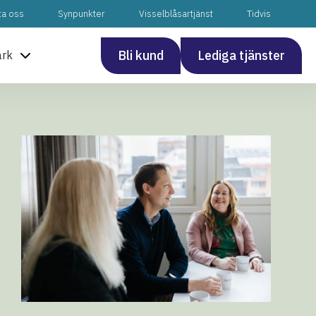
ta oss
Synpunkter
Visselblåsartjänst
Tidvis
Bli kund
Lediga tjänster
ark